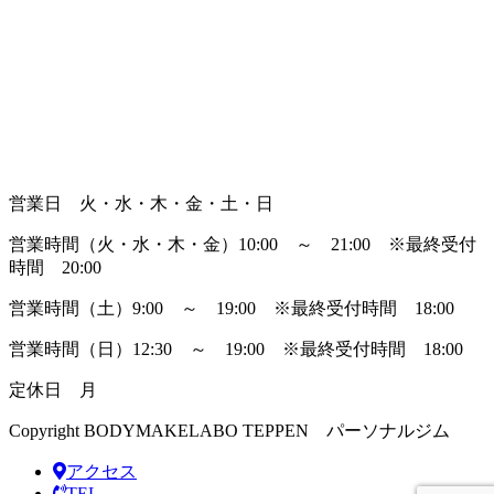
営業日 火・水・木・金・土・日
営業時間（火・水・木・金）10:00 ～ 21:00
※最終受付
時間 20:00
営業時間（土）9:00 ～ 19:00
※最終受付時間 18:00
営業時間（日）12:30 ～ 19:00
※最終受付時間 18:00
定休日 月
Copyright BODYMAKELABO TEPPEN パーソナルジム
アクセス
TEL