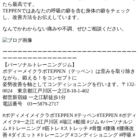
たら最高です。
TEPPENではあなたの呼吸の癖を含む身体の癖をチェック
し、改善方法をお伝えしています。
なんでかわからない痛みや不調、ぜひご相談ください。
ーーーーーーーーーーーーーーーーーーーーーーーーーーー
ーーーーーーーーーーーーーーー
【パーソナルトレーニングジム】
ボディーメイクラボTEPPEN（テッペン）は歪みを取り除き
ながら、鍛える！をコンセプトに
姿勢改善を軸としてコンディショニングを行います。〒132-
0024 東京都江戸川区一之江8-18-1-402
都営新宿線 一之江駅徒歩1分
電話番号 03ー5879-2717
#ボディメイメイクラボTEPPEN #テッペン#TEPPEN #ボディ
メイク#一之江 #江戸川区 #瑞江 #船堀 #ジム #パーソナルジ
ム #トレーニング #筋トレ #ストレッチ #骨盤 #腰痛 #腰痛改
善 #ダイエット #トレーニング #コンディショニング #呼吸 #