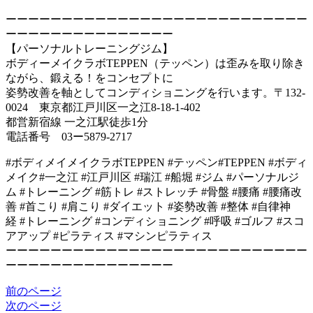
ーーーーーーーーーーーーーーーーーーーーーーーーーーー
ーーーーーーーーーーーーーーー
【パーソナルトレーニングジム】
ボディーメイクラボTEPPEN（テッペン）は歪みを取り除き
ながら、鍛える！をコンセプトに
姿勢改善を軸としてコンディショニングを行います。〒132-
0024 東京都江戸川区一之江8-18-1-402
都営新宿線 一之江駅徒歩1分
電話番号 03ー5879-2717
#ボディメイメイクラボTEPPEN #テッペン#TEPPEN #ボディ
メイク#一之江 #江戸川区 #瑞江 #船堀 #ジム #パーソナルジ
ム #トレーニング #筋トレ #ストレッチ #骨盤 #腰痛 #腰痛改
善 #首こり #肩こり #ダイエット #姿勢改善 #整体 #自律神
経 #トレーニング #コンディショニング #呼吸 #ゴルフ #スコ
アアップ #ピラティス #マシンピラティス
ーーーーーーーーーーーーーーーーーーーーーーーーーーー
ーーーーーーーーーーーーーーー
前のページ
次のページ