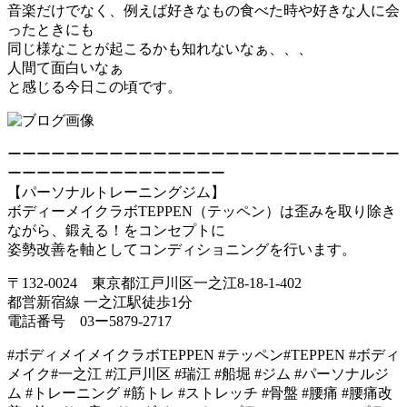
音楽だけでなく、例えば好きなもの食べた時や好きな人に会
ったときにも
同じ様なことが起こるかも知れないなぁ、、、
人間て面白いなぁ
と感じる今日この頃です。
ーーーーーーーーーーーーーーーーーーーーーーーーーーー
ーーーーーーーーーーーーーーー
【パーソナルトレーニングジム】
ボディーメイクラボTEPPEN（テッペン）は歪みを取り除き
ながら、鍛える！をコンセプトに
姿勢改善を軸としてコンディショニングを行います。
〒132-0024 東京都江戸川区一之江8-18-1-402
都営新宿線 一之江駅徒歩1分
電話番号 03ー5879-2717
#ボディメイメイクラボTEPPEN #テッペン#TEPPEN #ボディ
メイク#一之江 #江戸川区 #瑞江 #船堀 #ジム #パーソナルジ
ム #トレーニング #筋トレ #ストレッチ #骨盤 #腰痛 #腰痛改